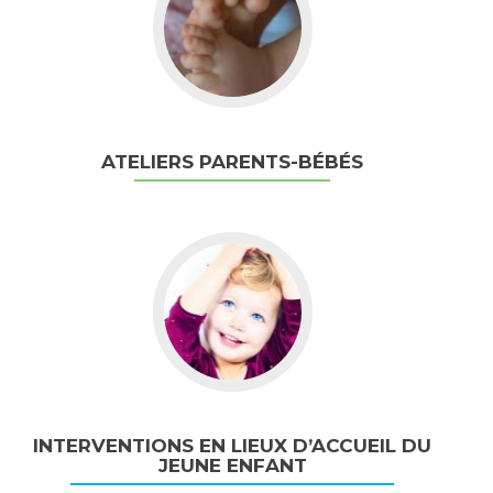
Ateliers
parents-
bébés
ATELIERS PARENTS-BÉBÉS
Aller
vers
Interventions
en
lieux
d’accueil
du
jeune
enfant
INTERVENTIONS EN LIEUX D’ACCUEIL DU
JEUNE ENFANT