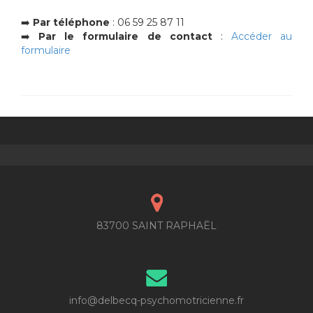
➡️
Par téléphone
: 06 59 25 87 11
➡️
Par le formulaire de contact
:
Accéder au
formulaire
83700 SAINT RAPHAËL
info@delbecq-psychomotricienne.fr